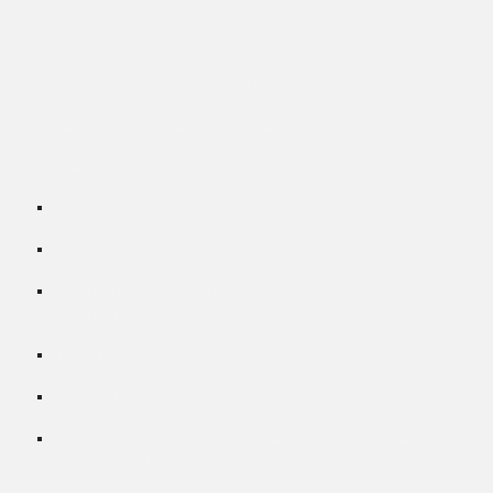
"Tempercril: Vidraçaria Especializada em Vidros Temperados, Box para
Banheiros e Espelhos em Curitiba desde 2003 - Manutenção Confiável e
Qualidade Garantida, com atendimento rápido e localização conveniente."
Essa frase inclui:
O nome da empresa (Tempercril)
A descrição da empresa como vidraçaria
Os principais serviços oferecidos (Vidros Temperados, Box para Banheiros
e Espelhos)
A localização (Curitiba)
O ano de fundação (2003)
Benefícios adicionais (Manutenção Confiável, Qualidade Garantida,
atendimento rápido e localização conveniente)